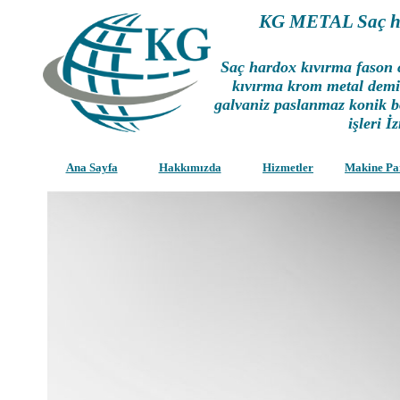
KG METAL Saç ha
Saç hardox kıvırma fason c
kıvırma krom metal dem
galvaniz paslanmaz konik b
işleri İ
Ana Sayfa
Hakkımızda
Hizmetler
Makine Pa