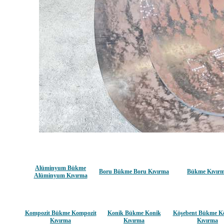
Alüminyum Bükme
Boru Bükme Boru Kıvırma
Bükme Kıvır
Alüminyum Kıvırma
Kompozit Bükme Kompozit
Konik Bükme Konik
Köşebent Bükme K
Kıvırma
Kıvırma
Kıvırma