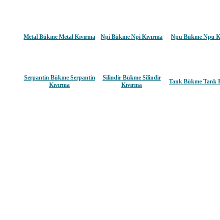
Metal Bükme Metal Kıvırma
Npi Bükme Npi Kıvırma
Npu Bükme Npu K
Serpantin Bükme Serpantin
Silindir Bükme Silindir
Tank Bükme Tank 
Kıvırma
Kıvırma