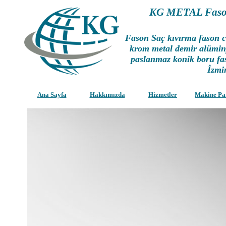
KG METAL Fason
Fason Saç kıvırma fason cn
krom metal demir alümin
paslanmaz konik boru fas
İzmi
Ana Sayfa
Hakkımızda
Hizmetler
Makine Pa