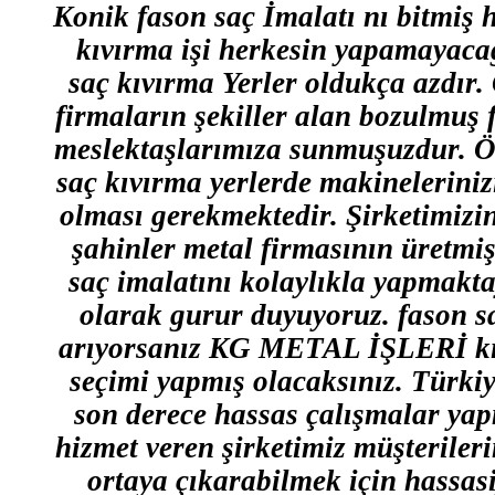
Konik fason saç İmalatı nı bitmiş h
kıvırma işi herkesin yapamayacağ
saç kıvırma Yerler oldukça azdır
firmaların şekiller alan bozulmuş 
meslektaşlarımıza sunmuşuzdur. Öz
saç kıvırma yerlerde makineleriniz
olması gerekmektedir. Şirketimizi
şahinler metal firmasının üretmi
saç imalatını kolaylıkla yapmakta
olarak gurur duyuyoruz. fason saç 
arıyorsanız KG METAL İŞLERİ kıvı
seçimi yapmış olacaksınız. Türkiy
son derece hassas çalışmalar yapm
hizmet veren şirketimiz müşterileri
ortaya çıkarabilmek için hassas