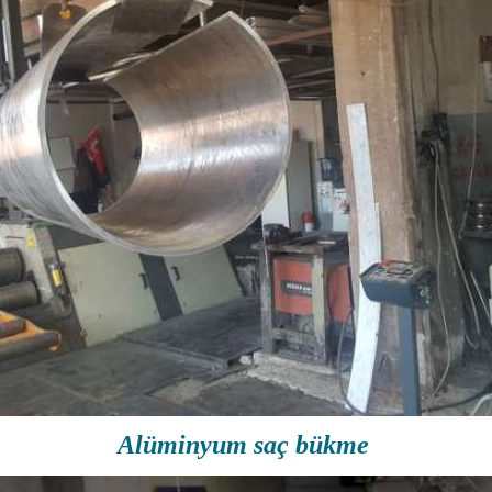
Alüminyum saç bükme