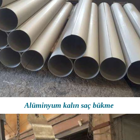
Alüminyum kalın saç bükme