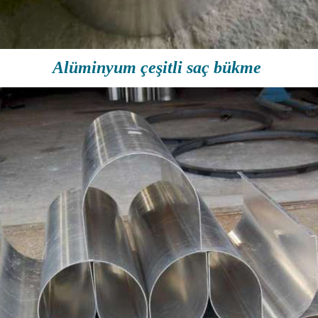
Alüminyum çeşitli saç bükme