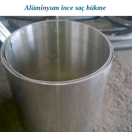
Alüminyum ince saç bükme