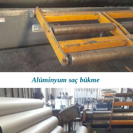
Alüminyum saç bükme